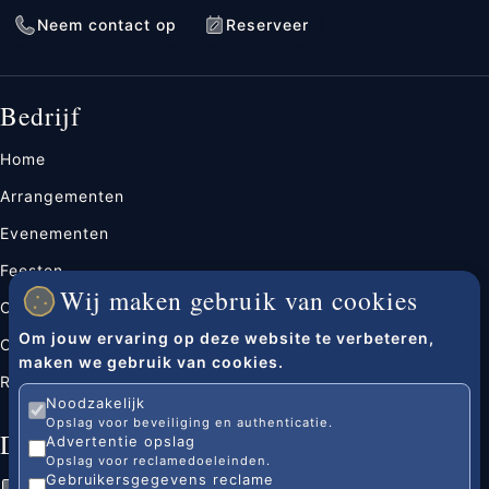
Neem contact op
Reserveer
Bedrijf
Home
Arrangementen
Evenementen
Feesten
Wij maken gebruik van cookies
Over ons
Om jouw ervaring op deze website te verbeteren,
Contact
maken we gebruik van cookies.
Reserveren
Noodzakelijk
Opslag voor beveiliging en authenticatie.
Documenten
Advertentie opslag
Opslag voor reclamedoeleinden.
Gebruikersgegevens reclame
Algemene voorwaarden