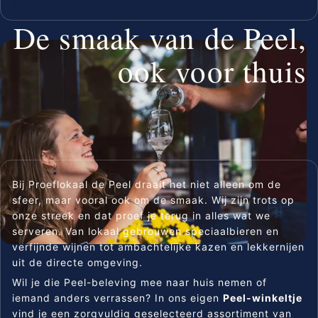
De smaak van de Peel,
ook voor thuis
Bij Proeflokaal de Peel draait het niet alleen om de
sfeer, maar vooral ook om de smaak. Wij zijn trots op
onze streek en dat proef je terug in alles wat we
serveren. Van lokaal gebrouwen speciaalbieren en
verfijnde wijnen tot ambachtelijke kazen en lekkernijen
uit de directe omgeving.
Wil je die Peel-beleving mee naar huis nemen of
iemand anders verrassen? In ons eigen
Peel-winkeltje
vind je een zorgvuldig geselecteerd assortiment van