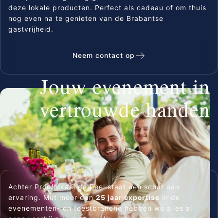
deze lokale producten. Perfect als cadeau of om thuis
nog even na te genieten van de Brabantse
gastvrijheid.
Neem contact op
Jouw evenement in
vertrouwde handen
Sluite
Achter Proeflokaal de Peel staat een schat aan
ervaring. Met meer dan
25 jaar expertise
in de
evenementen- en feestbranche hebben we alles al