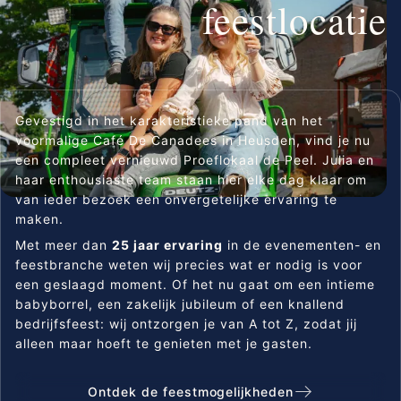
feestlocatie
Gevestigd in het karakteristieke pand van het
voormalige Café De Canadees in Heusden, vind je nu
een compleet vernieuwd Proeflokaal de Peel. Julia en
haar enthousiaste team staan hier elke dag klaar om
van ieder bezoek een onvergetelijke ervaring te
maken.
Met meer dan
25 jaar ervaring
in de evenementen- en
feestbranche weten wij precies wat er nodig is voor
een geslaagd moment. Of het nu gaat om een intieme
babyborrel, een zakelijk jubileum of een knallend
bedrijfsfeest: wij ontzorgen je van A tot Z, zodat jij
alleen maar hoeft te genieten met je gasten.
Ontdek de feestmogelijkheden