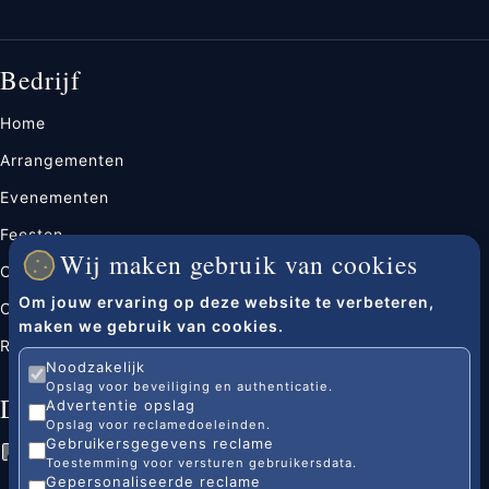
Bedrijf
Home
Arrangementen
Evenementen
Feesten
Wij maken gebruik van cookies
Over ons
Om jouw ervaring op deze website te verbeteren,
Contact
maken we gebruik van cookies.
Reserveren
Noodzakelijk
Opslag voor beveiliging en authenticatie.
Documenten
Advertentie opslag
Opslag voor reclamedoeleinden.
Gebruikersgegevens reclame
Algemene voorwaarden
Toestemming voor versturen gebruikersdata.
Gepersonaliseerde reclame